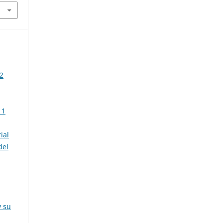
2
11
ial
del
y su