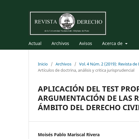
Actual
Archivos
Avisos
Acerca de
Inicio
/
Archivos
/
Vol. 4 Núm. 2 (2019): Revista de
Artículos de doctrina, análisis y critica jurisprudencial
APLICACIÓN DEL TEST PR
ARGUMENTACIÓN DE LAS RE
ÁMBITO DEL DERECHO CIVI
Moisés Pablo Mariscal Rivera