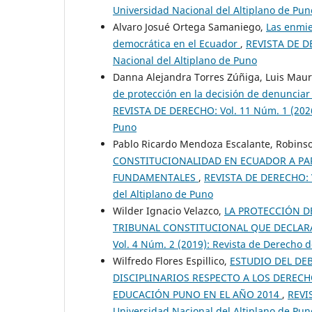
Universidad Nacional del Altiplano de Pun
Alvaro Josué Ortega Samaniego,
Las enmie
democrática en el Ecuador
,
REVISTA DE DE
Nacional del Altiplano de Puno
Danna Alejandra Torres Zúñiga, Luis Mau
de protección en la decisión de denunciar
REVISTA DE DERECHO: Vol. 11 Núm. 1 (2026)
Puno
Pablo Ricardo Mendoza Escalante, Robins
CONSTITUCIONALIDAD EN ECUADOR A PAR
FUNDAMENTALES
,
REVISTA DE DERECHO: Vo
del Altiplano de Puno
Wilder Ignacio Velazco,
LA PROTECCIÓN D
TRIBUNAL CONSTITUCIONAL QUE DECLAR
Vol. 4 Núm. 2 (2019): Revista de Derecho d
Wilfredo Flores Espillico,
ESTUDIO DEL DE
DISCIPLINARIOS RESPECTO A LOS DEREC
EDUCACIÓN PUNO EN EL AÑO 2014
,
REVI
Universidad Nacional del Altiplano de Pun