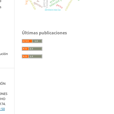
constitución
violación
garantías
e
aportes
pena
s
democracia
Últimas publicaciones
bución
CIÓN
A
ONES
ECHO
174.
2.50