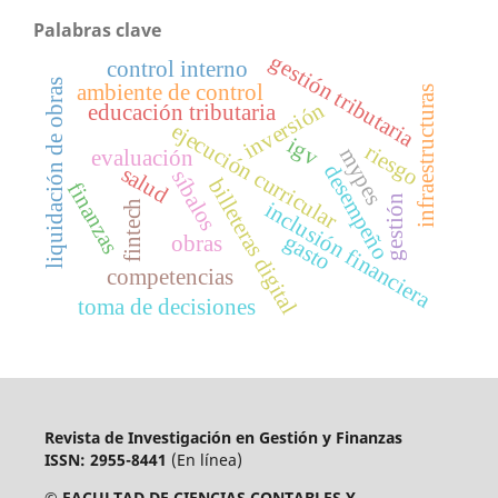
Palabras clave
gestión tributaria
control interno
liquidación de obras
ambiente de control
infraestructuras
inversión
educación tributaria
ejecución curricular
igv
riesgo
mypes
evaluación
desempeño
salud
síbalos
billeteras digital
finanzas
gestión
fintech
inclusión financiera
gasto
obras
competencias
toma de decisiones
Revista de Investigación en Gestión y Finanzas
ISSN: 2955-8441
(En línea)
© FACULTAD DE CIENCIAS CONTABLES Y