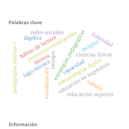
Palabras clave
estrategias pedagógicas
redes sociales
proyectos estudiantiles
fiabilidad
hábito de lectura
álgebra
estigma
pedagogías andinas >
tatuajes
ciencias físicas
lectura
metodologías Ágiles
capacidad
lago titicaca
educación en ingeniería
visualización
validez
educación superior
Información