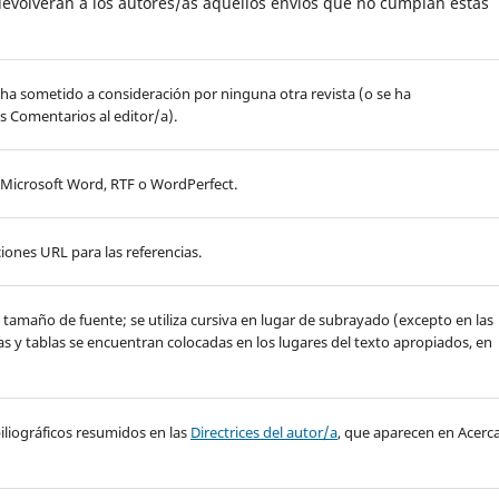
evolverán a los autores/as aquellos envíos que no cumplan estas
 ha sometido a consideración por ninguna otra revista (o se ha
s Comentarios al editor/a).
, Microsoft Word, RTF o WordPerfect.
iones URL para las referencias.
de tamaño de fuente; se utiliza cursiva en lugar de subrayado (excepto en las
ras y tablas se encuentran colocadas en los lugares del texto apropiados, en
 biliográficos resumidos en las
Directrices del autor/a
, que aparecen en Acerc