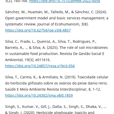
3(2), 160-166.
https://doi.org/10.1515/almed-2022-0056
Sánchez, M., Huamán, M., Talledo, M., & Sánchez, C. (2024).
Open government model and basic services management: a
systematic review. Journal of Ecohumanism, 3(8).
https://doi.org/10.62754/joe.v3i8.4857
Silva, C., Frade, L., Queiroz, A., Silva, T., Rodrigues, P.,
Barreto, A., … & Silva, A. (2025). The role of soil microbiomes
in sustainable food production. Revista De Gestão Social E
Ambiental, 19(3), e011616.
https://doi.org/10.24857/rgsa.v19n3-056
Silva, T., Carmo, K., & Armiliato, N. (2019). Toxicidade celular
do herbicida glifosato sobre os ovários do peixe danio rerio.
Saúde E Meio Ambiente Revista Interdisciplinar, 8, 1-12.
https://doi.org/10.24302/sma.v8i0.1859
Singh, S., Kumar, V., Gill, J., Datta, S., Singh, S., Dhaka, V., …
& Singh, J. (2020). Herbicide glyphosate: toxicity and