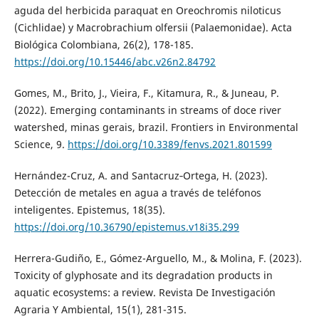
aguda del herbicida paraquat en Oreochromis niloticus
(Cichlidae) y Macrobrachium olfersii (Palaemonidae). Acta
Biológica Colombiana, 26(2), 178-185.
https://doi.org/10.15446/abc.v26n2.84792
Gomes, M., Brito, J., Vieira, F., Kitamura, R., & Juneau, P.
(2022). Emerging contaminants in streams of doce river
watershed, minas gerais, brazil. Frontiers in Environmental
Science, 9.
https://doi.org/10.3389/fenvs.2021.801599
Hernández-Cruz, A. and Santacruz‐Ortega, H. (2023).
Detección de metales en agua a través de teléfonos
inteligentes. Epistemus, 18(35).
https://doi.org/10.36790/epistemus.v18i35.299
Herrera-Gudiño, E., Gómez-Arguello, M., & Molina, F. (2023).
Toxicity of glyphosate and its degradation products in
aquatic ecosystems: a review. Revista De Investigación
Agraria Y Ambiental, 15(1), 281-315.