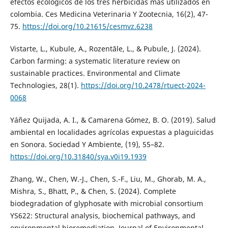
efectos ecológicos de los tres herbicidas más utilizados en
colombia. Ces Medicina Veterinaria Y Zootecnia, 16(2), 47-
75.
https://doi.org/10.21615/cesmvz.6238
Vistarte, L., Kubule, A., Rozentāle, L., & Pubule, J. (2024).
Carbon farming: a systematic literature review on
sustainable practices. Environmental and Climate
Technologies, 28(1).
https://doi.org/10.2478/rtuect-2024-
0068
Yáñez Quijada, A. I., & Camarena Gómez, B. O. (2019). Salud
ambiental en localidades agrícolas expuestas a plaguicidas
en Sonora. Sociedad Y Ambiente, (19), 55–82.
https://doi.org/10.31840/sya.v0i19.1939
Zhang, W., Chen, W.-J., Chen, S.-F., Liu, M., Ghorab, M. A.,
Mishra, S., Bhatt, P., & Chen, S. (2024). Complete
biodegradation of glyphosate with microbial consortium
YS622: Structural analysis, biochemical pathways, and
environmental bioremediation. Journal of Environmental