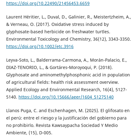
https://doi.org/10.22490/21456453.6659
Laurent Héritier, L., Duval, D., Galinier, R., Meistertzheim, A.,
& Verneau, O. (2017). Oxidative stress induced by
glyphosate-based herbicide on freshwater turtles.
Environmental Toxicology and Chemistry, 36(12), 3343-3350.
https://doi.org/10.1002/etc.3916
Leyva-Soto, L., Balderrama-Carmona, A., Morán-Palacio, E.,
DIAZ-TENORIO, L., & Gortáres‐Moroyoqui, P. (2018).
Glyphosate and aminomethylphosphonic acid in population
of agricultural fields: health risk assessment overview.
Applied Ecology and Environmental Research, 16(4), 5127-
5140.
https://doi.org/10.15666/aeer/1604_51275140
Llanos Puga, C. and Eschenhagen, M. (2025). El glifosato en
el perú: entre el riesgo y la justificación del gobierno para
no prohibirlo. Revista Kawsaypacha Sociedad Y Medio
Ambiente, (15), D-005.