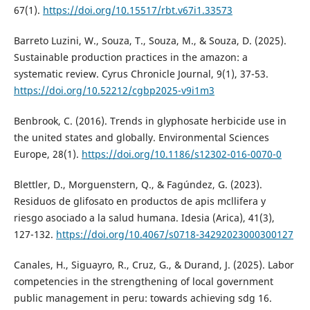
67(1).
https://doi.org/10.15517/rbt.v67i1.33573
Barreto Luzini, W., Souza, T., Souza, M., & Souza, D. (2025).
Sustainable production practices in the amazon: a
systematic review. Cyrus Chronicle Journal, 9(1), 37-53.
https://doi.org/10.52212/cgbp2025-v9i1m3
Benbrook, C. (2016). Trends in glyphosate herbicide use in
the united states and globally. Environmental Sciences
Europe, 28(1).
https://doi.org/10.1186/s12302-016-0070-0
Blettler, D., Morguenstern, Q., & Fagúndez, G. (2023).
Residuos de glifosato en productos de apis mcllifera y
riesgo asociado a la salud humana. Idesia (Arica), 41(3),
127-132.
https://doi.org/10.4067/s0718-34292023000300127
Canales, H., Siguayro, R., Cruz, G., & Durand, J. (2025). Labor
competencies in the strengthening of local government
public management in peru: towards achieving sdg 16.