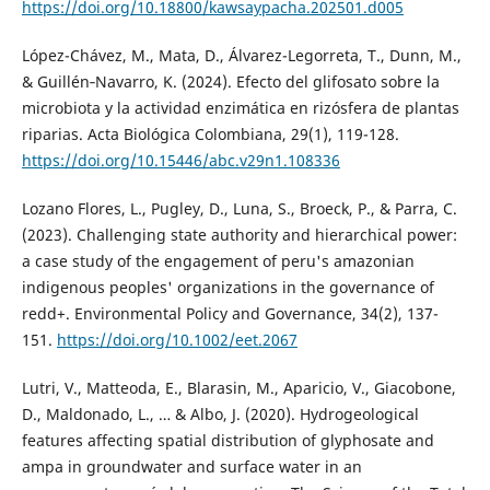
https://doi.org/10.18800/kawsaypacha.202501.d005
López-Chávez, M., Mata, D., Álvarez-Legorreta, T., Dunn, M.,
& Guillén‐Navarro, K. (2024). Efecto del glifosato sobre la
microbiota y la actividad enzimática en rizósfera de plantas
riparias. Acta Biológica Colombiana, 29(1), 119-128.
https://doi.org/10.15446/abc.v29n1.108336
Lozano Flores, L., Pugley, D., Luna, S., Broeck, P., & Parra, C.
(2023). Challenging state authority and hierarchical power:
a case study of the engagement of peru's amazonian
indigenous peoples' organizations in the governance of
redd+. Environmental Policy and Governance, 34(2), 137-
151.
https://doi.org/10.1002/eet.2067
Lutri, V., Matteoda, E., Blarasin, M., Aparicio, V., Giacobone,
D., Maldonado, L., … & Albo, J. (2020). Hydrogeological
features affecting spatial distribution of glyphosate and
ampa in groundwater and surface water in an