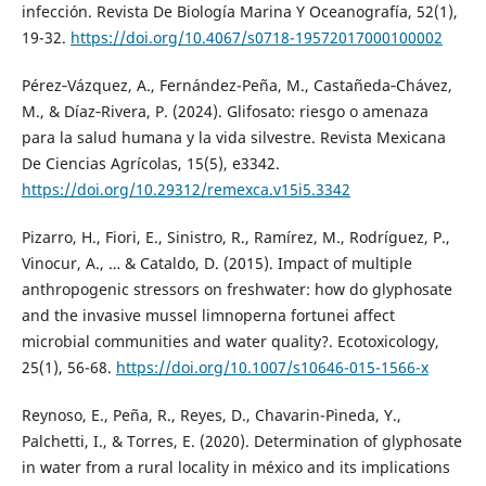
infección. Revista De Biología Marina Y Oceanografía, 52(1),
19-32.
https://doi.org/10.4067/s0718-19572017000100002
Pérez‐Vázquez, A., Fernández-Peña, M., Castañeda‐Chávez,
M., & Díaz‐Rivera, P. (2024). Glifosato: riesgo o amenaza
para la salud humana y la vida silvestre. Revista Mexicana
De Ciencias Agrícolas, 15(5), e3342.
https://doi.org/10.29312/remexca.v15i5.3342
Pizarro, H., Fiori, E., Sinistro, R., Ramírez, M., Rodríguez, P.,
Vinocur, A., … & Cataldo, D. (2015). Impact of multiple
anthropogenic stressors on freshwater: how do glyphosate
and the invasive mussel limnoperna fortunei affect
microbial communities and water quality?. Ecotoxicology,
25(1), 56-68.
https://doi.org/10.1007/s10646-015-1566-x
Reynoso, E., Peña, R., Reyes, D., Chavarin-Pineda, Y.,
Palchetti, I., & Torres, E. (2020). Determination of glyphosate
in water from a rural locality in méxico and its implications