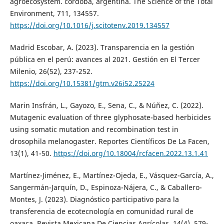
agroecosystem. córdoba, argentina. The Science of the Total
Environment, 711, 134557.
https://doi.org/10.1016/j.scitotenv.2019.134557
Madrid Escobar, A. (2023). Transparencia en la gestión
pública en el perú: avances al 2021. Gestión en El Tercer
Milenio, 26(52), 237-252.
https://doi.org/10.15381/gtm.v26i52.25224
Marin Insfrán, L., Gayozo, E., Sena, C., & Núñez, C. (2022).
Mutagenic evaluation of three glyphosate-based herbicides
using somatic mutation and recombination test in
drosophila melanogaster. Reportes Científicos De La Facen,
13(1), 41-50.
https://doi.org/10.18004/rcfacen.2022.13.1.41
Martínez-Jiménez, E., Martínez-Ojeda, E., Vásquez-García, A.,
Sangermán-Jarquín, D., Espinoza-Nájera, C., & Caballero-
Montes, J. (2023). Diagnóstico participativo para la
transferencia de ecotecnología en comunidad rural de
oaxaca. Revista Mexicana De Ciencias Agrícolas, 14(4), 579-