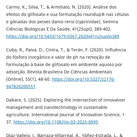
Carmo, K., Silva, T., & Armiliato, N. (2020). Análise dos
efeitos do glifosato e sua formulação roundup® nas células
e gônadas dos peixes danio rerio (cyprinidae). Semina
Ciências Biológicas E Da Saúde, 41(2Supl), 389-402.
https://doi.org/10.5433/1679-0367.2020v41n2suplp389
Cuba, R., Paiva, D., Cintra, T., & Terán, F. (2020). Influência
do fósforo inorgânico e valor de ph na remoção de
formulação à base de glifosato em ambiente aquoso por
adsorção. Revista Brasileira De Ciências Ambientais
(Online), 55(1), 48-60.
https://doi.org/10.5327/z2176-
947820200557
Dabare, S. (2025). Exploring the intersection of innovation
management and nanotechnology in sustainable
agriculture. International Journal of Innovation Science, 1-
37.
https://doi.org/10.1108/ijis-03-2025-0095
Díaz-Vallejo, J., Barraza‐Villarreal, A., Yáñez‐Estrada, L., &