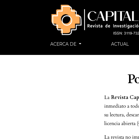
ACERCA DE
ACTUAL
Po
La
Revista Cap
inmediato a todo
su lectura, desc
licencia abiert
La revista no im