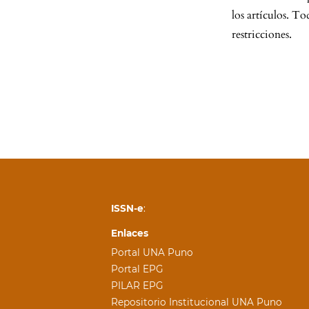
los artículos. To
restricciones.
ISSN-e
:
Enlaces
Portal UNA Puno
Portal EPG
PILAR EPG
Repositorio Institucional UNA Puno