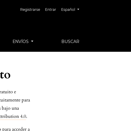
Cambiar el idioma. El idioma actual es:
Registrarse
Entrar
Español
ENVÍOS
BUSCAR
rto
ratuito e
atuitamente para
s bajo una
tribution 4.0
.
 para acceder a